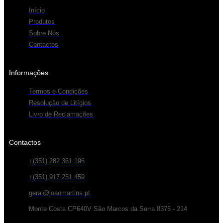
Início
Produtos
Sobre Nós
Contactos
Informações
Termos e Condições
Resolução de Litígios
Livro de Reclamações
Contactos
+(351) 282 361 196
+(351) 917 251 459
geral@joaomartins.pt
Monte Costa CP640V São Marcos da Serra 8375 - 214