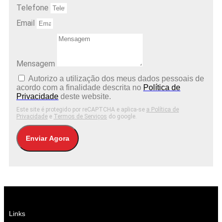
Telefone
Email
Mensagem
Autorizo ​​a utilização dos meus dados pessoais de
acordo com a finalidade descrita no
Política de
Privacidade
deste website.
Este site é protegido por reCAPTCHA e aplica-se
a Política de
Privacidade
e
Termos de Serviços
do google.
Enviar Agora
Links