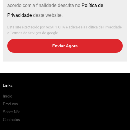
acordo com a finalidade descrita no
Política de
Privacidade
deste website.
Este site é protegido por reCAPTCHA e aplica-se
a Política de Privacidade
e
Termos de Serviços
do google.
Enviar Agora
Links
Início
Produtos
Sobre Nós
Contactos