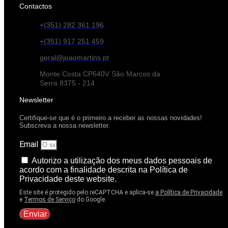
Contactos
+(351) 282 361 196
+(351) 917 251 459
geral@joaomartins.pt
Monte Costa CP640V São Marcos da
Serra 8375 - 214
Newsletter
Certifique-se que é o primeiro a receber as nossas novidades!
Subscreva a nossa newsletter.
Email
Autorizo a utilização dos meus dados pessoais de
acordo com a finalidade descrita na Política de
Privacidade deste website.
Este site é protegido pelo reCAPTCHA e aplica-se
a Política de Privacidade
e
Termos de Serviço
do Google.
Enviar