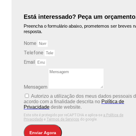
Está interessado? Peça um orçamento
Preencha o formulário abaixo, prometemos ser breves n
resposta.
Nome
Telefone
Email
Mensagem
Autorizo ​​a utilização dos meus dados pessoais 
acordo com a finalidade descrita no
Política de
Privacidade
deste website.
Este site é protegido por reCAPTCHA e aplica-se
a Política de
Privacidade
e
Termos de Serviços
do google.
Enviar Agora